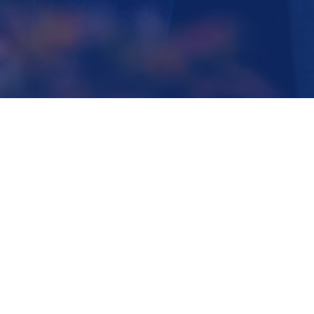
Seniorenumzüge erfordern besondere 
Rücksicht und klare Strukturen. Umzüge 
Timp begleitet ältere Menschen 
einfühlsam, zuverlässig und mit viel 
Geduld. Wir kümmern uns um alle Details 
und sorgen für einen sicheren, 
entspannten Übergang in das neue 